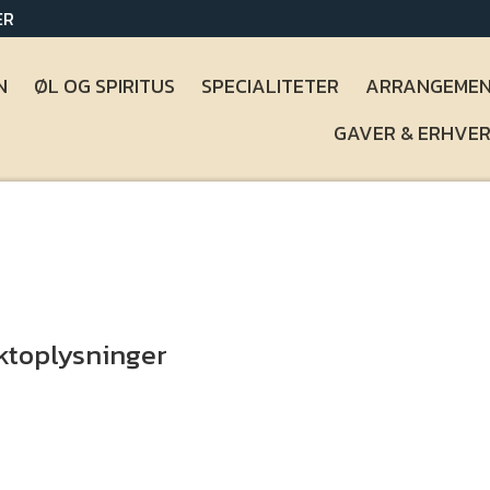
DER
N
ØL OG SPIRITUS
SPECIALITETER
ARRANGEMEN
GAVER & ERHVE
ktoplysninger