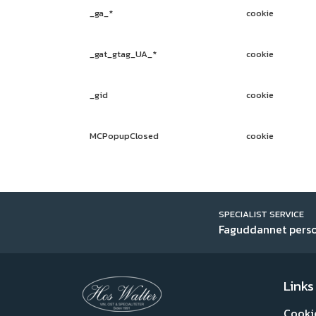
_ga_*
cookie
_gat_gtag_UA_*
cookie
_gid
cookie
MCPopupClosed
cookie
SPECIALIST SERVICE
Faguddannet pers
Links
Cooki