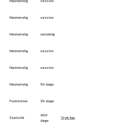
Nødvendig
session
Nødvendig
session
Nødvendig
uendelig
Nødvendig
session
Nødvendig
session
n
Nødvendig
93 dage
Funktionel
30 dage
400
Statistik
Tryk her
dage