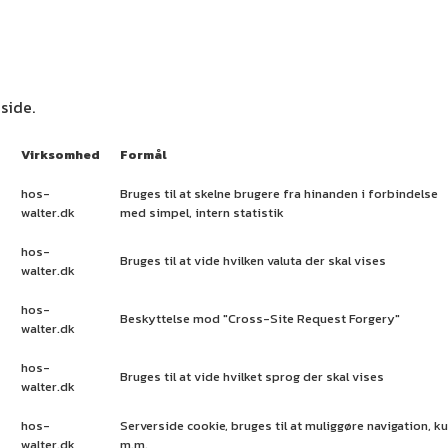
side.
Virksomhed
Formål
hos-
Bruges til at skelne brugere fra hinanden i forbindelse
walter.dk
med simpel, intern statistik
hos-
Bruges til at vide hvilken valuta der skal vises
walter.dk
hos-
Beskyttelse mod "Cross-Site Request Forgery"
walter.dk
hos-
Bruges til at vide hvilket sprog der skal vises
walter.dk
hos-
Serverside cookie, bruges til at muliggøre navigation, k
walter.dk
m.m.