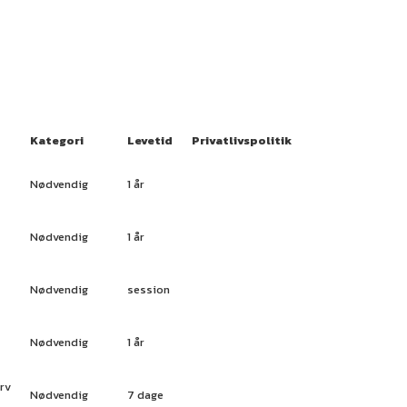
Kategori
Levetid
Privatlivspolitik
Nødvendig
1 år
Nødvendig
1 år
Nødvendig
session
Nødvendig
1 år
urv
Nødvendig
7 dage