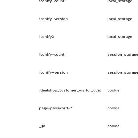
iconify-count
local_storage
iconify-version
local_storage
iconifyX
local_storage
iconify-count
session_storag
iconify-version
session_storag
idealshop_customer_visitor_uuid
cookie
page-password-*
cookie
_ga
cookie