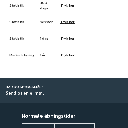
400
Statistik
Tryk her
dage
Statistik
session
Tryk her
Statistik
1 dag
Tryk her
Markedsføring
1 år
Tryk her
HAR DU SPØRGSMÅL?
Send os en e-mail
Normale åbningstider