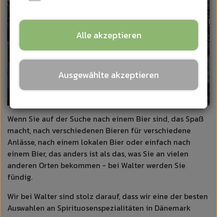
DIE ÖFFNUNGSZEITEN
Alle akzeptieren
GESCHENKE & BUSINESS
Ausgewählte akzeptieren
ÜBER
ÜBER UNS
ONLINE-GESCHÄFT
Wenn Sie auf der Suche nach einem Bier sind, das Spaß
KONTAKT
macht, nach verschiedenen Bieren für verschiedene
Anlässe, nach einem lokalen Bier oder einfach nach
einem Bier, das anders ist als das, was Sie an vielen
anderen Orten bekommen - bei Walter werden Sie
fündig.
Wir bei Walter sind stolz darauf, dass wir eine der besten
Auswahlen an Spirituosenspezialitäten in Dänemark