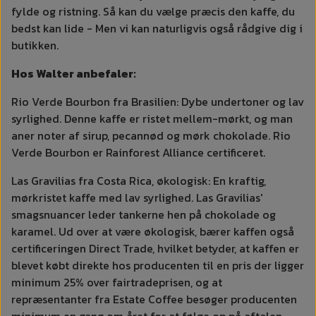
fylde og ristning. Så kan du vælge præcis den kaffe, du
bedst kan lide - Men vi kan naturligvis også rådgive dig i
butikken.
Hos Walter anbefaler:
Rio Verde Bourbon fra Brasilien: Dybe undertoner og lav
syrlighed. Denne kaffe er ristet mellem-mørkt, og man
aner noter af sirup, pecannød og mørk chokolade. Rio
Verde Bourbon er Rainforest Alliance certificeret.
Las Gravilias fra Costa Rica, økologisk: En kraftig,
mørkristet kaffe med lav syrlighed. Las Gravilias'
smagsnuancer leder tankerne hen på chokolade og
karamel. Ud over at være økologisk, bærer kaffen også
certificeringen Direct Trade, hvilket betyder, at kaffen er
blevet købt direkte hos producenten til en pris der ligger
minimum 25% over fairtradeprisen, og at
repræsentanter fra Estate Coffee besøger producenten
minimum en gang om året for at følge op på aftalen.