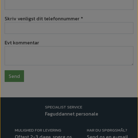
Skriv venligst dit telefonnummer *
Evt kommentar
Send
SPECIALIST SERVICE
Faguddannet personale
MULIGHED FOR LEVERING
HAR DU SPØRGSMÅL?
Oftest 2-3 dage, spørg os
Send os en e-mail