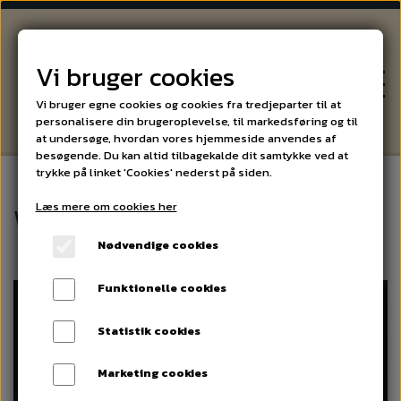
Vi bruger cookies
Vi bruger egne cookies og cookies fra tredjeparter til at
personalisere din brugeroplevelse, til markedsføring og til
at undersøge, hvordan vores hjemmeside anvendes af
besøgende. Du kan altid tilbagekalde dit samtykke ved at
trykke på linket 'Cookies' nederst på siden.
Læs mere om cookies her
VIN
Walters drueskole
Nødvendige cookies
ØL OG SPIRITUS
Funktionelle cookies
SPECIALITETER
Statistik cookies
Marketing cookies
ARRANGEMENTER